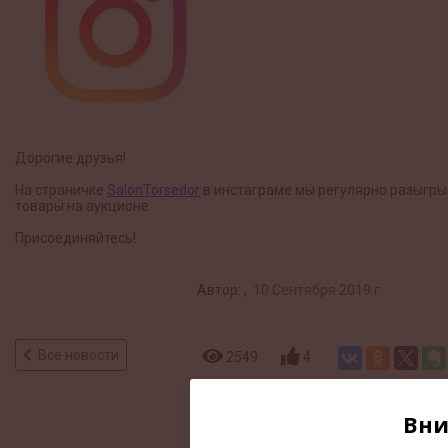
Дорогие друзья!
На страничке
SalonTorsedor
в инстаграме мы регулярно разыгр
товары на аукционе.
Присоединяйтесь!
Автор: ,
10 Сентября 2019 г.
Все новости
2549
4
Вни