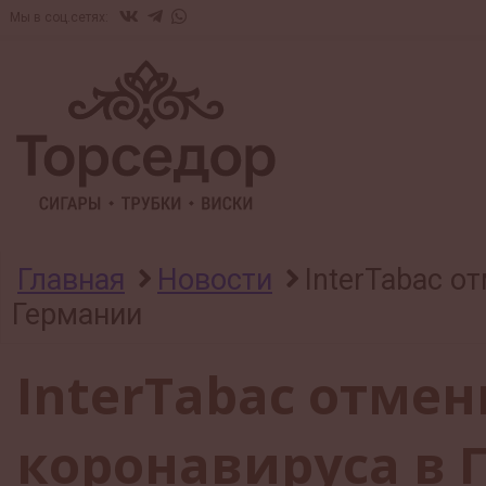
Мы в соц.сетях:
Главная
Новости
InterTabac о
Германии
InterTabac отмен
коронавируса в 