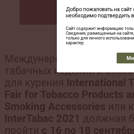
Добро пожаловать на сайт
необходимо подтвердить 
Сайт содержит информацию тольк
Сведения, размещенные на сайте
только для личного использован
характер.
Международная выставк
Мн
табачных изделий и аксес
для курения
International 
Fair for Tobacco Products a
Smoking Accessories
или 
InterTabac 2021
должная 
пройти
с 16 по 18 сентябр