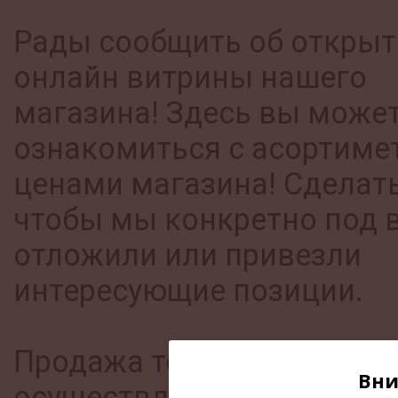
Рады сообщить об откры
онлайн витрины нашего
магазина! Здесь вы може
ознакомиться с асортиме
ценами магазина! Сделать
чтобы мы конкретно под 
отложили или привезли
интересующие позиции.
Продажа товаров
Вни
осуществляется на терри