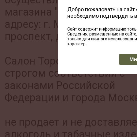
магазина "Салон Торседор
Добро пожаловать на сайт
необходимо подтвердить 
адресу: г. Москва, Кутузо
Сайт содержит информацию тольк
проспект, д.35!
Сведения, размещенные на сайте
только для личного использован
характер.
Салон Торседор работает 
Мн
строгом соответствии с
законами Российской
Федерации и города Моск
не продает и не доставляе
алкоголь и табачные изде