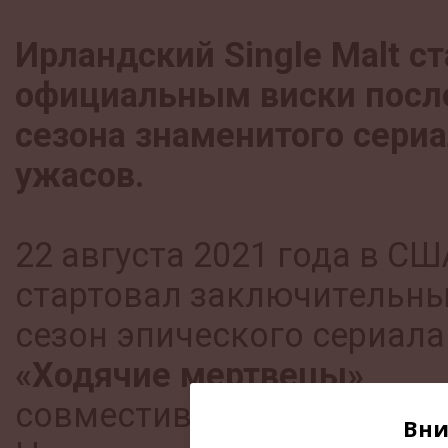
Ирландский Single Malt ст
официальным виски посл
сезона знаменитого сери
ужасов.
22 августа 2021 года в СШ
стартовал заключительн
сезон эпического сериала
«Ходячие мертвецы»
,
совместившего хоррор и 
Вни