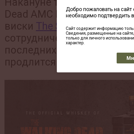
Накануне телекомпания W
Добро пожаловать на сайт
Dead AMC Networks и ирл
необходимо подтвердить 
виски
The Sexton
объявили
Сайт содержит информацию тольк
Сведения, размещенные на сайте
сотрудничестве в рамках 
только для личного использован
характер.
последних частей шоу, ко
Мн
продлится до конца 2022 