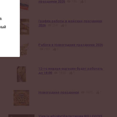
праздники 2026
196
0
а.
График работы в майские праздники
ы
2026
259
0
нный
Работа в Новогодние праздники 2026
700
1
13-го января магазин будет работать
до 18:00
1890
1
Новогодние праздники
1980
1
Vive le whisky!Дегустация BELLEVOYE