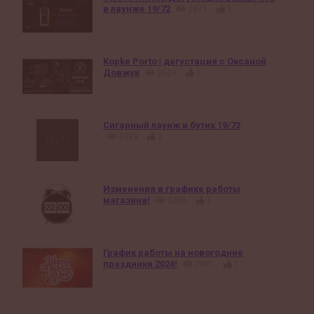
в лаунже 19/72
2671
1
Kopke Porto | дегустация с Оксаной
Довжук
2509
1
Сигарный лаунж и бутик 19/72
3989
2
Изменения в графике работы
магазина!
3386
1
График работы на новогодние
праздники 2024!
2981
1