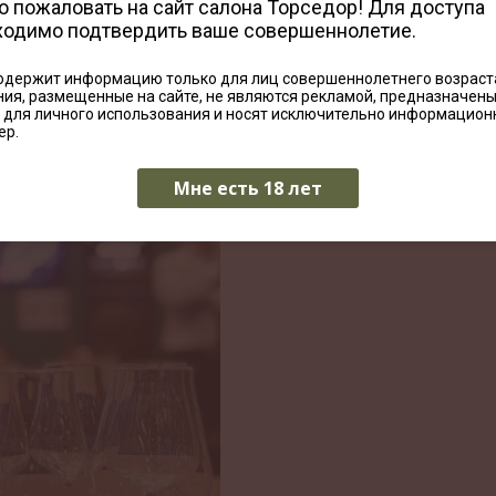
тации с призами и проводить особенные дегустации
 пожаловать на сайт салона Торседор! Для доступа
сии.
ходимо подтвердить ваше совершеннолетие.
а первую бесплатную дегустацию - будем открывать для вас
 белые и красные вина, а из каких сортов, - расскажет наш
одержит информацию только для лиц совершеннолетнего возраст
ия, размещенные на сайте, не являются рекламой, предназначен
 для личного использования и носят исключительно информацио
ер.
Мне есть 18 лет