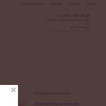
Условия покупки
Контакты
Новости
Статьи
+7 (495) 984-39-44
г.Москва, Кутузовский проспект,
д.35
Кутузовская
Ежедневно с 10:00 до 22:00
Последние новости
График работы на июньские