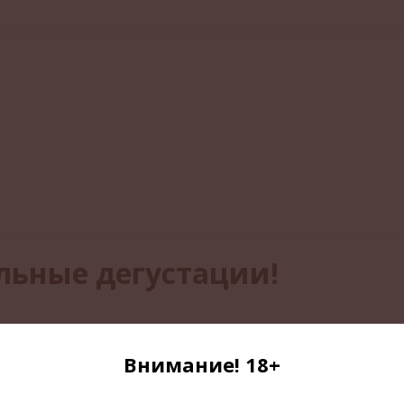
льные дегустации!
 винотеке Торседора. В заранее анонсированные даты
с 16:00 до
Внимание! 18+
азных регионов, стран, сортов и стилистик, будем дегустировать
иноделием.