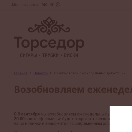
Мы в соц.сетях:
Главная
Новости
Возобновляем еженедельные дегустации!
Возобновляем еженеде
С 9 сентября
мы возобновляем еженедельные дегустации в
20:00
наш шеф-сомелье будет открывать несколько вин из р
наши новинки и знакомиться с современным российским в