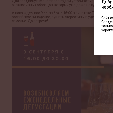
Для продвинутых энофилов будем устраивать слепые дегус
Добро
эксклюзивных образцов, которых уже даже не купить в Рос
необ
А пока ждем вас
9 сентября с 16:00
в винотеке Торседор н
российское виноделие, рушить стереотипы и удивлять, будут
Сайт с
сомелье. До встречи!
Сведен
только
характ