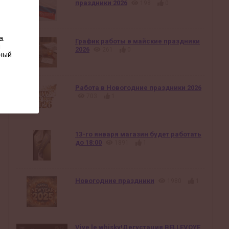
праздники 2026
198
0
а.
График работы в майские праздники
ы
2026
261
0
нный
Работа в Новогодние праздники 2026
703
1
13-го января магазин будет работать
до 18:00
1891
1
Новогодние праздники
1980
1
Vive le whisky!Дегустация BELLEVOYE