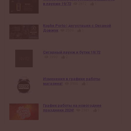
в лаунже 19/72
2672
1
Kopke Porto | дегустация с Оксаной
Довжук
2509
1
Сигарный лаунж и бутик 19/72
3990
2
Изменения в графике работы
магазина!
3386
1
График работы на новогодние
праздники 2024!
2981
1