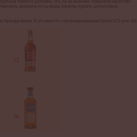
урбона первого розлива, что, по их мнению, повысило качество
обавились ароматы ноты меда, ванили, кураги, цитрусовых,
 бренда виски. И это вместе с купажированным Dewar's12 year old