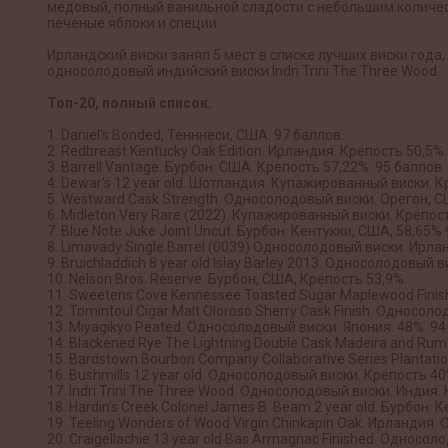
медовый, полный ванильной сладости с небольшим количес
печеные яблоки и специи.
Ирландский виски занял 5 мест в списке лучших виски года
односолодовый индийский виски Indri Trini The Three Wood.
Топ-20, полный список.
1. Daniel's Bonded, Тенннеси, США. 97 баллов.
2. Redbreast Kentucky Oak Edition. Ирландия. Крепость 50,5%
3. Barrell Vantage. Бурбон. США. Крепость 57,22%. 95 баллов.
4. Dewar's 12 year old. Шотландия. Купажированный виски. К
5. Westward Cask Strength. Односолодовый виски. Орегон, С
6. Midleton Very Rare (2022). Купажированный виски. Крепос
7. Blue Note Juke Joint Uncut. Бурбон. Кентукки, США, 58,65% 
8. Limavady Single Barrel (0039) Односолодовый виски. Ирл
9. Bruichladdich 8 year old Islay Barley 2013. Односолодовы
10. Nelson Bros. Reserve. Бурбон, США, Крепость 53,9%.
11. Sweetens Cove Kennessee Toasted Sugar Maplewood Finis
12. Tomintoul Cigar Malt Oloroso Sherry Cask Finish. Односо
13. Miyagikyo Peated. Односолодовый виски. Япония. 48%. 94
14. Blackened Rye The Lightning Double Cask Madeira and Rum
15. Bardstown Bourbon Company Collaborative Series Plantati
16. Bushmills 12 year old. Односолодовый виски. Крепость 40
17. Indri Trini The Three Wood. Односолодовый виски. Индия.
18. Hardin's Creek Colonel James B. Beam 2 year old. Бурбон.
19. Teeling Wonders of Wood Virgin Chinkapin Oak. Ирландия
20. Craigellachie 13 year old Bas Armagnac Finished. Однос