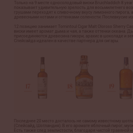
Только на 9 месте односолодовый виски Bruichladdich 8 year 
показывает удивительную зрелость для восьмилетнего воз
грушами переходят к сливочному вкусу лимонного пирога, 
древесными нотами и оттенками солености. Послевкусие и
12 позицию занимает Tomintoul Cigar Malt Oloroso Sherry 
виски имеет аромат дыма и чая, а также оттенки океана. Д
присоединяются древесина гикори, арахис в шоколаде и зе
Спейсайда идеален в качестве партнера для сигары.
Последнее 20 место досталось не самому известному шотланд
(Спейсайд, Шотландия). В его аромате яблочный пирог, муск
Есть также след землистости, благодаря чистой травяной н