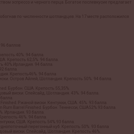
твом эспрессо и черного перца. Богатое послевкусие предлагает
, обогнав по численности шотландцев. На 17 месте расположился
. 96 баллов
репость 40%. 94 балла.
ША. Крепость 62,5%. 94 балла.
ть 40%.Ирландия. 94 балла.
92 балла.
андия. Крепость46%. 94 балла
й виски. Остров Айлей, Шотландия. Крепость 50%. 94 балла.
hed. Бурбон. США. Крепость 55,35%.
лодовый виски. Спейсайд, Шотландия. 43%. 94 балла.
 балла.
 Finished. Ржаной виски. Кентукки, США. 45%. 93 балла.
on Rum Barrel Finished. Бурбон. Теннесси, США52%.93 балла.
%. Ирландия. 93 балла.
 Крепость 46%. 94 балла.
 Кентукки, США. Крепость 54%.93 балла.
. Однопоточный перегонный куб. Крепость 50%. 93 балла
олодовый виски. Спейсайд, Шотландия. Крепость 46%.