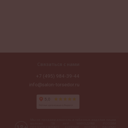
Связаться с нами
+7 (495) 984-39-44
info@salon-torsedor.ru
Мы не продаем алкоголь и табачные изделия лицам
моложе 18 лет! МИНЗДРАВ РОССИИ
18+
ПРЕДУПРЕЖДАЕТ: КУРЕНИЕ ВРЕДИТ ВАШЕМУ