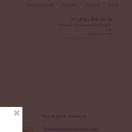
Условия покупки
Контакты
Новости
Статьи
+7 (495) 984-39-44
г.Москва, Кутузовский проспект,
д.35
Кутузовская
Ежедневно с 10:00 до 22:00
Последние новости
График работы на июньские