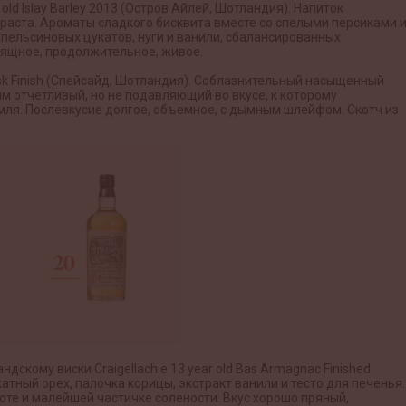
old Islay Barley 2013 (Остров Айлей, Шотландия). Напиток
раста. Ароматы сладкого бисквита вместе со спелыми персиками 
апельсиновых цукатов, нуги и ванили, сбалансированных
зящное, продолжительное, живое.
Cask Finish (Спейсайд, Шотландия). Соблазнительный насыщенный
ым отчетливый, но не подавляющий во вкусе, к которому
мля. Послевкусие долгое, объемное, с дымным шлейфом. Скотч из
скому виски Craigellachie 13 year old Bas Armagnac Finished
атный орех, палочка корицы, экстракт ванили и тесто для печенья.
оте и малейшей частичке солености. Вкус хорошо пряный,