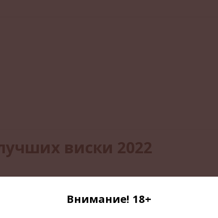
 лучших виски 2022
ной рейтинг самых интересных, по их мнению, виски
Внимание! 18+
ное виски. Это важный источник информации и образования для