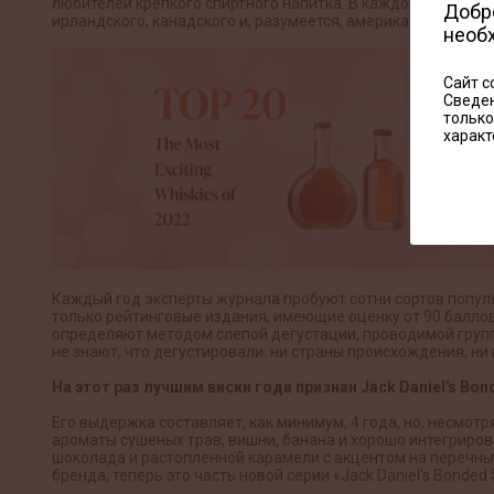
любителей крепкого спиртного напитка. В каждом выпуске п
Добро
ирландского, канадского и, разумеется, американского вис
необ
Сайт с
Сведен
только
характ
Каждый год эксперты журнала пробуют сотни сортов попул
только рейтинговые издания, имеющие оценку от 90 баллов
определяют методом слепой дегустации, проводимой групп
не знают, что дегустировали: ни страны происхождения, ни 
На этот раз лучшим виски года признан Jack Daniel's Bon
Его выдержка составляет, как минимум, 4 года, но, несмотр
ароматы сушеных трав, вишни, банана и хорошо интегрирова
шоколада и растопленной карамели с акцентом на перечных
бренда, теперь это часть новой серии «Jack Daniel's Bonded 