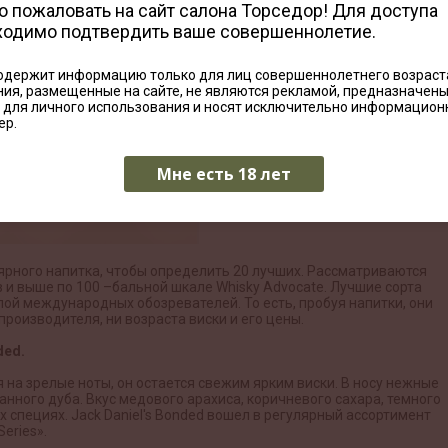
редставлены обзоры новинок, рейтинги, истории из мира скотча,
 пожаловать на сайт салона Торседор! Для доступа
ки, интервью с профессионалами индустрии и звездами.
ходимо подтвердить ваше совершеннолетие.
одержит информацию только для лиц совершеннолетнего возраст
ия, размещенные на сайте, не являются рекламой, предназначен
 для личного использования и носят исключительно информацио
ер.
Мне есть 18 лет
ярного напитка, чтобы определить 20 лучших. Рассматриваются
 и выше по 100 –бальной шкале Whisky Advocate. Лучшие сорта
ой международных обозревателей. То есть, пробуя напитки, они
производителя, ни возраста виски и его цены.
ded.
я на зрелые ноты, он остается свежим ярким виски. В носу нежные
нного дуба. Вкус медового арахиса, коричневого сахара, темного
 специях. Jack Daniel's Bonded вошел в регулярный ассортимент
Series».