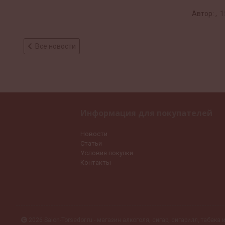
Автор: ,
1
Все новости
Информация для покупателей
Новости
Статьи
Условия покупки
Контакты
2026 Salon-Torsedor.ru - магазин алкоголя, сигар, сигарилл, табака