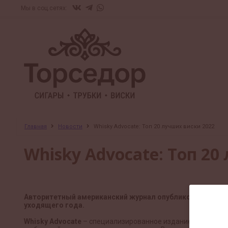
Мы в соц.сетях:
Главная
Новости
Whisky Advocate: Топ 20 лучших виски 2022
Whisky Advocate: Топ 20
Авторитетный американский журнал опубликовал очеред
уходящего года.
Whisky Advocate
– специализированное издание, посвящен