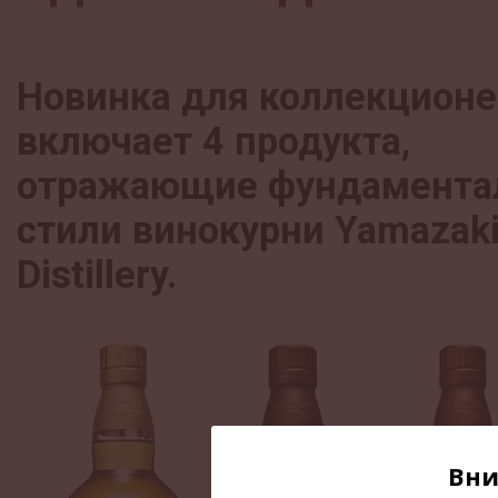
Новинка для коллекционе
включает 4 продукта,
отражающие фундамента
стили винокурни Yamazak
Distillery.
Вни